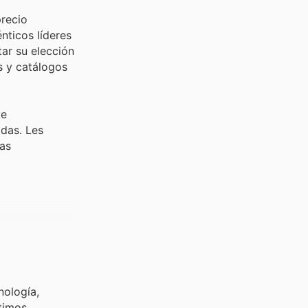
precio
nticos líderes
tar su elección
s y catálogos
te
idas. Les
tas
nología,
timos