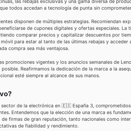
ntinuas, las rebajas exclusivas y una gama diversa de produ
r que todos accedan a tecnología de punta sin comprometer
ientes disponen de múltiples estrategias. Recomiendan exp
neficiarse de cupones digitales y ofertas especiales. La t
itiendo comparar precios y capitalizar descuentos por tiem
n móvil para estar al tanto de las últimas rebajas y acceder 
ada compra sea más ventajosa.
as promociones vigentes y los anuncios semanales de Leno
osible. Reafirmamos la dedicación de la marca a la asequi
pcional esté siempre al alcance de sus manos.
ovo?
 sector de la electrónica en 🇪🇸 España 3, comprometidos
ientes. Entendemos que la elección de una marca es fundamen
de firmas de gran reputación, tanto nacionales como inter
ativas de fiabilidad y rendimiento.