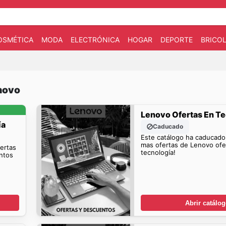
OSMÉTICA
MODA
ELECTRÓNICA
HOGAR
DEPORTE
BRICOL
novo
Lenovo Ofertas En T
ía
Caducado
Este catálogo ha caducado
mas ofertas de Lenovo ofe
fertas
tecnología!
ntos
Abrir catálo