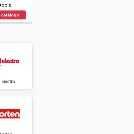
Apple
r catálogo
 Electro