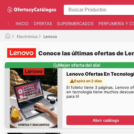
INICIO
OFERTAS
SUPERMERCADOS
PERFUMERÍA Y C
Electrónica
Lenovo
Conoce las últimas ofertas de Le
¡Mejor oferta del día!
Lenovo Ofertas En Tecnolog
Expira en 2 días
El folleto tiene 3 páginas. Lenovo o
en tecnología tiene muchos descue
para ti!
Abrir catálogo