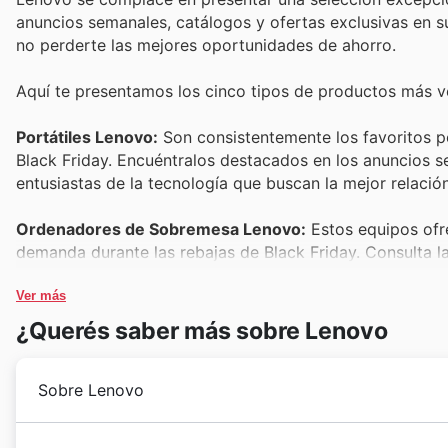
anuncios semanales, catálogos y ofertas exclusivas en su
no perderte las mejores oportunidades de ahorro.
Aquí te presentamos los cinco tipos de productos más v
Portátiles Lenovo:
Son consistentemente los favoritos po
Black Friday. Encuéntralos destacados en los anuncios s
entusiastas de la tecnología que buscan la mejor relació
Ordenadores de Sobremesa Lenovo:
Estos equipos ofr
demanda durante las rebajas de Black Friday. Consulta l
aprovechar los descuentos en estos sistemas fiables y p
Ver más
Monitores Lenovo:
La claridad visual y la calidad de im
¿Querés saber más sobre Lenovo
especialmente cuando se presentan en los catálogos de 
espacio de trabajo o entretenimiento con pantallas de alt
Sobre Lenovo
Accesorios de PC Lenovo:
Desde teclados ergonómicos h
son esenciales y muy solicitados durante las ventas de 
Lenovo se fundó en 1984 en Pekín, China, como Legend