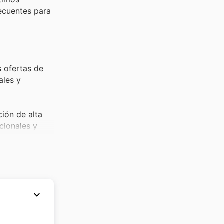
recuentes para
s ofertas de
ales y
ión de alta
cionales y
ular,
a mejorar tu
s accesorios
 complementos
as. A lo