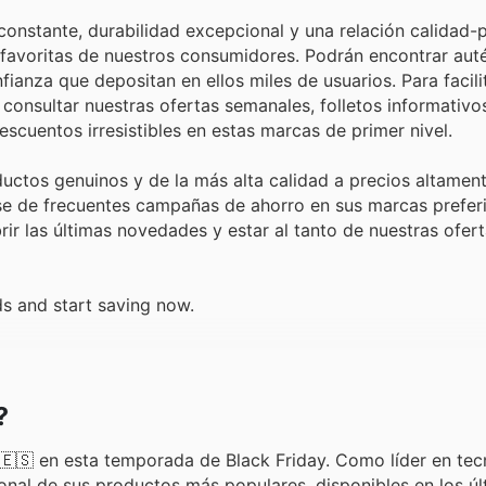
onstante, durabilidad excepcional y una relación calidad-
 favoritas de nuestros consumidores. Podrán encontrar auté
ianza que depositan en ellos miles de usuarios. Para facili
 consultar nuestras ofertas semanales, folletos informativo
scuentos irresistibles en estas marcas de primer nivel.
uctos genuinos y de la más alta calidad a precios altamen
rse de frecuentes campañas de ahorro en sus marcas prefer
ir las últimas novedades y estar al tanto de nuestras ofer
ds and start saving now.
?
🇸 en esta temporada de Black Friday. Como líder en tec
nal de sus productos más populares, disponibles en los úl