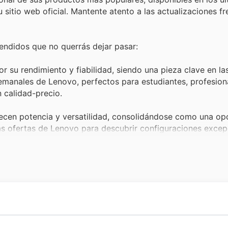
 sitio web oficial. Mantente atento a las actualizaciones f
endidos que no querrás dejar pasar:
r su rendimiento y fiabilidad, siendo una pieza clave en la
emanales de Lenovo, perfectos para estudiantes, profesion
n calidad-precio.
ecen potencia y versatilidad, consolidándose como una opc
as ofertas de Lenovo para descubrir configuraciones excep
otentes.
agen de estos monitores los convierten en una elección pop
Lenovo para Black Friday. Aprovecha las Lenovo deals par
o rendimiento a precios irresistibles.
asta ratones precisos y soluciones de conectividad, esto
Black Friday. Explora las Lenovo offers para encontrar los
 Group, con la visión de llevar la tecnología a más person