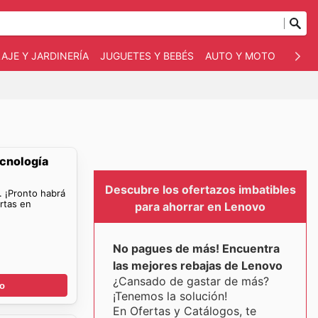
AJE Y JARDINERÍA
JUGUETES Y BEBÉS
AUTO Y MOTO
MASC
ecnología
Descubre los ofertazos imbatibles
. ¡Pronto habrá
rtas en
para ahorrar en Lenovo
No pagues de más! Encuentra
las mejores rebajas de Lenovo
¿Cansado de gastar de más?
go
¡Tenemos la solución!
En Ofertas y Catálogos, te