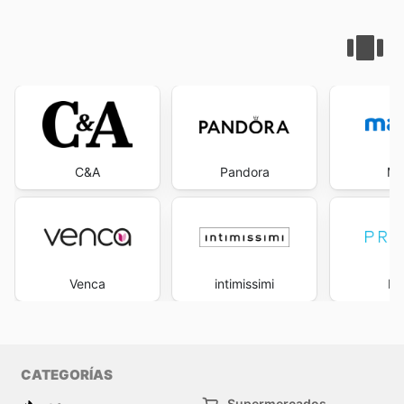
C&A
Pandora
Ma
Venca
intimissimi
Pr
CATEGORÍAS
Supermercados