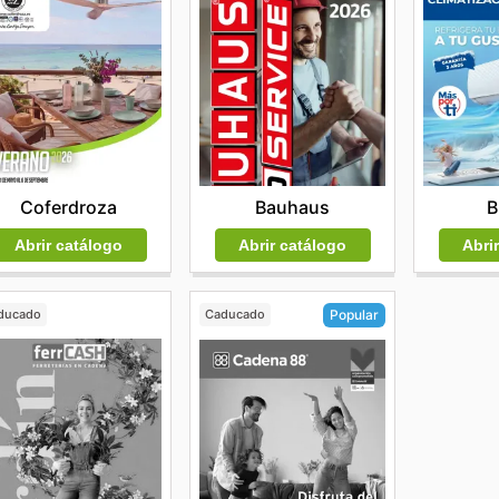
Coferdroza
Bauhaus
B
Abrir catálogo
Abrir catálogo
Abri
ducado
Caducado
Popular