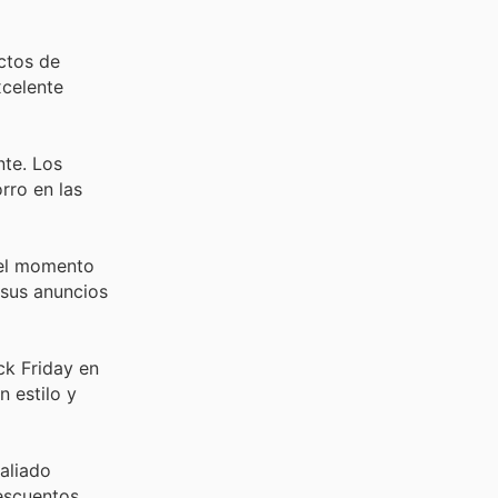
ctos de
xcelente
nte. Los
rro en las
 el momento
 sus anuncios
ck Friday en
n estilo y
 aliado
descuentos