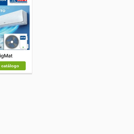
igMat
r catálogo