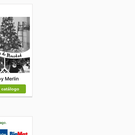
y Merlin
r catálogo
 ago.