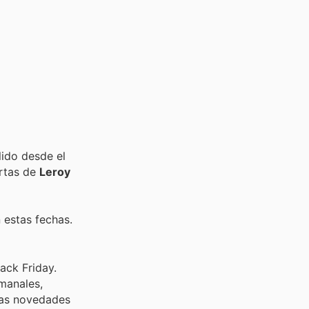
lido desde el
ertas de
Leroy
 estas fechas.
ack Friday.
emanales,
 las novedades