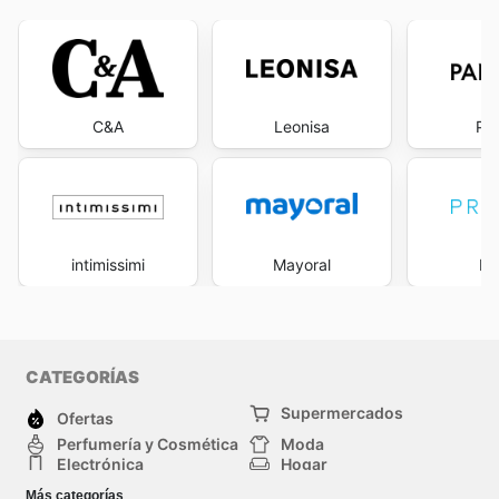
C&A
Leonisa
Pa
intimissimi
Mayoral
Pr
CATEGORÍAS
Supermercados
Ofertas
Perfumería y Cosmética
Moda
Electrónica
Hogar
Deporte
Bricolaje y jardinería
Más categorías