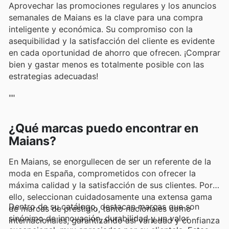
Aprovechar las promociones regulares y los anuncios
semanales de Maians es la clave para una compra
inteligente y económica. Su compromiso con la
asequibilidad y la satisfacción del cliente es evidente
en cada oportunidad de ahorro que ofrecen. ¡Comprar
bien y gastar menos es totalmente posible con las
estrategias adecuadas!
""
¿Qué marcas puedo encontrar en
Maians?
En Maians, se enorgullecen de ser un referente de la
moda en España, comprometidos con ofrecer la
máxima calidad y la satisfacción de sus clientes. Por
ello, seleccionan cuidadosamente una extensa gama
Dentro de su catálogo, destacan marcas que son
de marcas de prestigio, tanto nacionales como
sinónimo de innovación, durabilidad y un valor
internacionales, garantizando así variedad y confianza