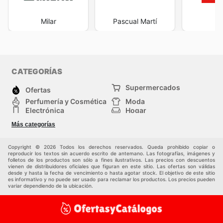
Milar
Pascual Martí
Wo
CATEGORÍAS
Supermercados
Ofertas
Perfumería y Cosmética
Moda
Electrónica
Hogar
Deporte
Bricolaje y jardinería
Más categorías
Juguetes y bebés
Auto y Moto
Mascotas
Otros
Copyright © 2026 Todos los derechos reservados. Queda prohibido copiar o
reproducir los textos sin acuerdo escrito de antemano. Las fotografías, imágenes y
folletos de los productos son sólo a fines ilustrativos. Las precios con descuentos
vienen de distribuidores oficiales que figuran en este sitio. Las ofertas son válidas
desde y hasta la fecha de vencimiento o hasta agotar stock. El objetivo de este sitio
es informativo y no puede ser usado para reclamar los productos. Los precios pueden
variar dependiendo de la ubicación.