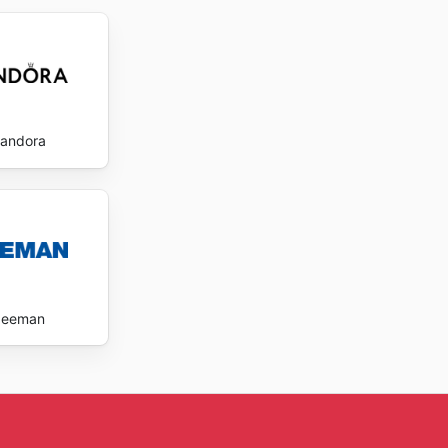
andora
Zeeman