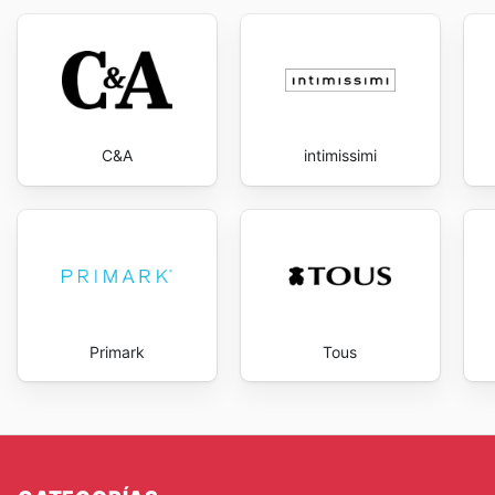
C&A
intimissimi
Primark
Tous