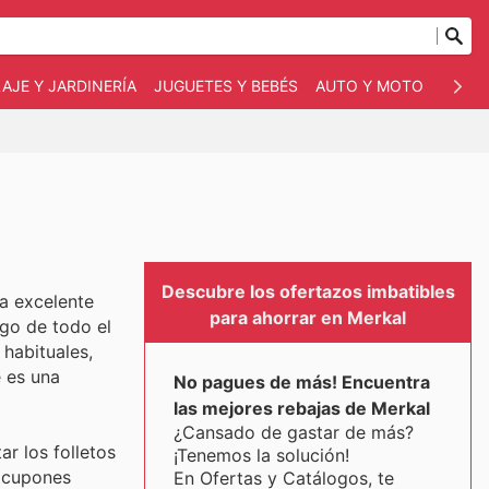
AJE Y JARDINERÍA
JUGUETES Y BEBÉS
AUTO Y MOTO
MASC
Descubre los ofertazos imbatibles
na excelente
para ahorrar en Merkal
rgo de todo el
habituales,
 es una
No pagues de más! Encuentra
las mejores rebajas de Merkal
¿Cansado de gastar de más?
r los folletos
¡Tenemos la solución!
n cupones
En Ofertas y Catálogos, te