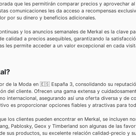
orada que les permitirán comparar precios y aprovechar a
 estas comunicaciones les da acceso a recompensas exclusi
r por su dinero y beneficios adicionales.
ntinuas y los anuncios semanales de Merkal es la clave pa
 calidad a precios asequibles, garantizando la satisfacci
as les permite acceder a un valor excepcional en cada visi
al?
tor de la Moda en 🇪🇸 España 3, consolidando su reputació
ción del cliente. Ofrecen una gama extensa y cuidadosamen
o internacional, asegurando así una oferta diversa y de c
vo es proporcionar opciones fiables y atractivas para todo
e los clientes pueden encontrar en Merkal, se incluyen n
ng, Pablosky, Geox y Timberland son algunas de las favori
de sus productos, su excelente relación calidad-precio y s