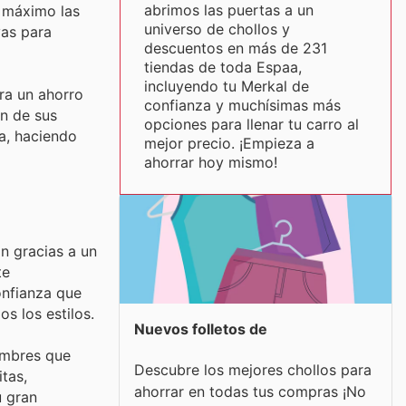
abrimos las puertas a un
l máximo las
universo de chollos y
vas para
descuentos en más de 231
tiendas de toda Espaa,
incluyendo tu Merkal de
ra un ahorro
confianza y muchísimas más
ón de sus
opciones para llenar tu carro al
ta, haciendo
mejor precio. ¡Empieza a
ahorrar hoy mismo!
n gracias a un
te
onfianza que
s los estilos.
Nuevos folletos de
ombres que
Descubre los mejores chollos para
tas,
ahorrar en todas tus compras ¡No
u gran