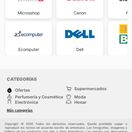
Microsshop
Canon
Ma
Ecomputer
Dell
PC
CATEGORÍAS
Supermercados
Ofertas
Perfumería y Cosmética
Moda
Electrónica
Hogar
Deporte
Bricolaje y jardinería
Más categorías
Juguetes y bebés
Auto y Moto
Mascotas
Otros
Copyright © 2026 Todos los derechos reservados. Queda prohibido copiar o
reproducir los textos sin acuerdo escrito de antemano. Las fotografías, imágenes y
folletos de los productos son sólo a fines ilustrativos. Las precios con descuentos