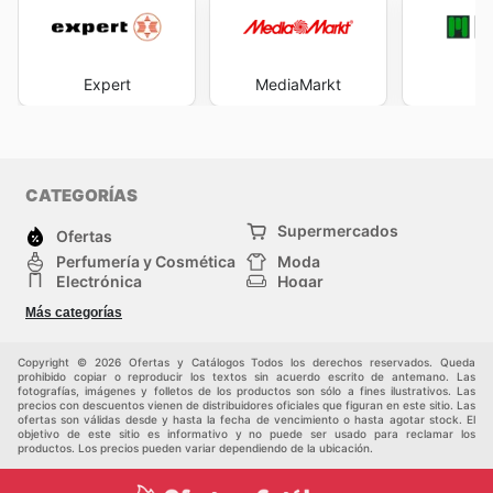
Expert
MediaMarkt
M
CATEGORÍAS
Supermercados
Ofertas
Perfumería y Cosmética
Moda
Electrónica
Hogar
Deporte
Bricolaje y jardinería
Más categorías
Juguetes y bebés
Auto y Moto
Mascotas
Otros
Copyright © 2026 Ofertas y Catálogos Todos los derechos reservados. Queda
prohibido copiar o reproducir los textos sin acuerdo escrito de antemano. Las
fotografías, imágenes y folletos de los productos son sólo a fines ilustrativos. Las
precios con descuentos vienen de distribuidores oficiales que figuran en este sitio. Las
ofertas son válidas desde y hasta la fecha de vencimiento o hasta agotar stock. El
objetivo de este sitio es informativo y no puede ser usado para reclamar los
productos. Los precios pueden variar dependiendo de la ubicación.