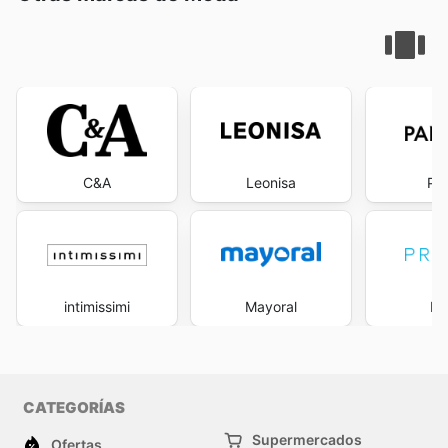
C&A
Leonisa
Pa
intimissimi
Mayoral
Pr
CATEGORÍAS
Supermercados
Ofertas