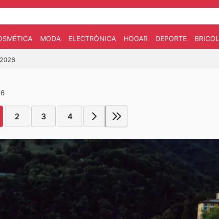
OSMÉTICA
MODA
ELECTRÓNICA
HOGAR
DEPORTE
BRICOL
/2026
26
2
3
4