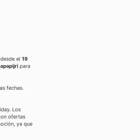
 desde el
19
apapijri
para
as fechas.
iday. Los
con ofertas
moción, ya que