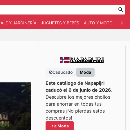
AJE Y JARDINERÍA
JUGUETES Y BEBÉS
AUTO Y MOTO
MASC
Caducado
Moda
Este catálogo de Napapijri
caducó el 6 de junio de 2026.
Descubre los mejores chollos
para ahorrar en todas tus
compras ¡No pierdas estos
descuentos!
Ir a Moda