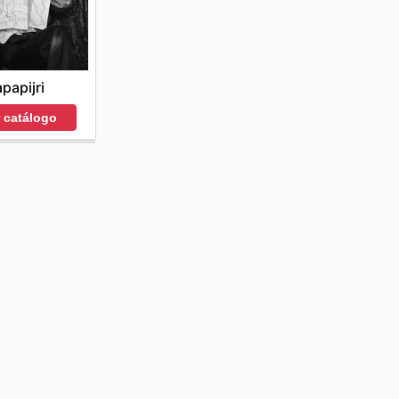
papijri
r catálogo