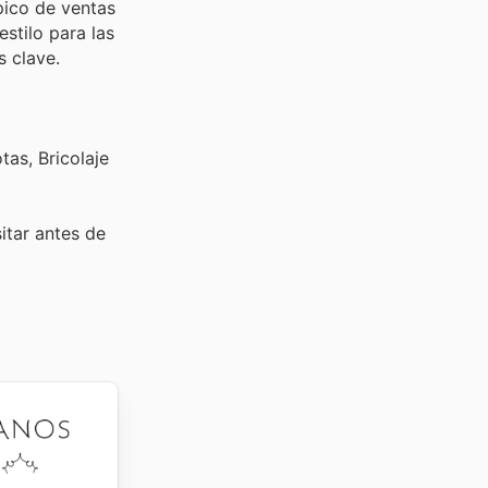
pico de ventas
stilo para las
s clave.
as, Bricolaje
sitar
antes de