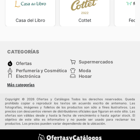
Casa del Libro
Cottet
Feder
CATEGORÍAS
Supermercados
Ofertas
Perfumería y Cosmética
Moda
Electrónica
Hogar
Deporte
Bricolaje y jardinería
Más categorías
Juguetes y bebés
Auto y Moto
Mascotas
Otros
Copyright © 2026 Ofertas y Catálogos Todos los derechos reservados. Queda
prohibido copiar o reproducir los textos sin acuerdo escrito de antemano. Las
fotografías, imágenes y folletos de los productos son sólo a fines ilustrativos. Las
precios con descuentos vienen de distribuidores oficiales que figuran en este sitio. Las
ofertas son válidas desde y hasta la fecha de vencimiento o hasta agotar stock. El
objetivo de este sitio es informativo y no puede ser usado para reclamar los
productos. Los precios pueden variar dependiendo de la ubicación.