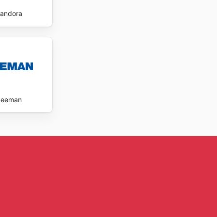
andora
Zeeman