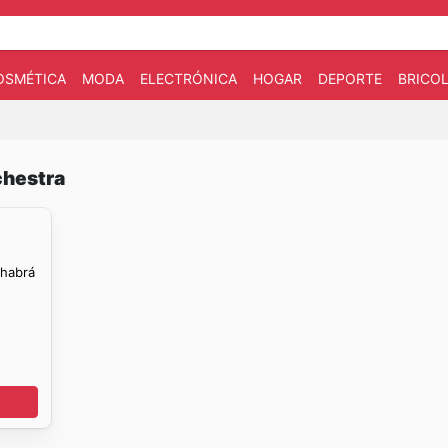
OSMÉTICA
MODA
ELECTRÓNICA
HOGAR
DEPORTE
BRICOL
chestra
 habrá