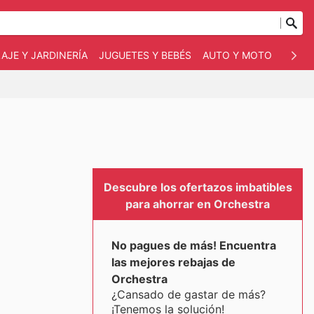
AJE Y JARDINERÍA
JUGUETES Y BEBÉS
AUTO Y MOTO
MASC
Descubre los ofertazos imbatibles
para ahorrar en Orchestra
No pagues de más! Encuentra
las mejores rebajas de
Orchestra
¿Cansado de gastar de más?
¡Tenemos la solución!