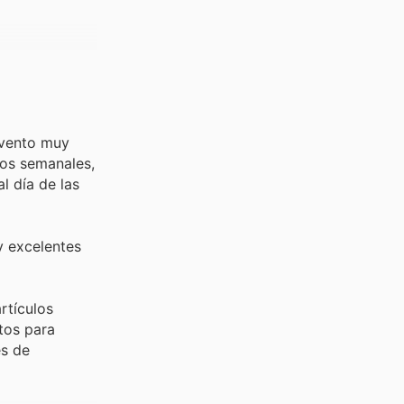
evento muy
ios semanales,
l día de las
y excelentes
rtículos
tos para
es de