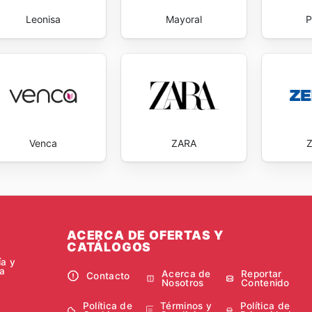
Leonisa
Mayoral
P
Venca
ZARA
ACERCA DE OFERTAS Y
CATÁLOGOS
ía y
a
Acerca de
Reportar
Contacto
Nosotros
Contenido
Política de
Términos y
Política de