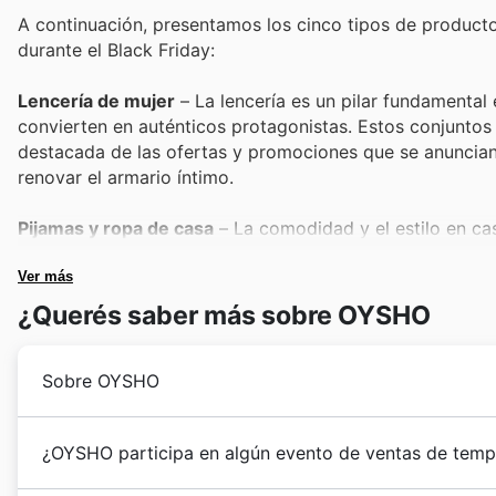
A continuación, presentamos los cinco tipos de product
durante el Black Friday:
Lencería de mujer
– La lencería es un pilar fundamental
convierten en auténticos protagonistas. Estos conjuntos 
destacada de las ofertas y promociones que se anuncia
renovar el armario íntimo.
Pijamas y ropa de casa
– La comodidad y el estilo en ca
estar por casa de OYSHO. Estos artículos, siempre popu
de ofertas como el Black Friday, apareciendo frecuente
Ver más
o ser regaladas, siempre con descuentos atractivos.
¿Querés saber más sobre OYSHO
Bañadores y bikinis
– Aunque tradicionalmente asociado
Sobre OYSHO
atención durante las grandes campañas de rebajas como el
de moda de baño a precios ventajosos, aprovechando las
diseños más codiciados de la temporada.
Oysho nació en 2001 con la visión de ofrecer moda ín
¿OYSHO participa en algún evento de ventas de temp
camino de crecimiento constante en España. Fundada 
Conjuntos de punto y prendas de abrigo ligeras
– Los c
clientas, la marca se ha consolidado como un referente