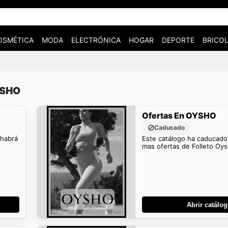
OSMÉTICA
MODA
ELECTRÓNICA
HOGAR
DEPORTE
BRICOL
YSHO
Ofertas En OYSHO
Caducado
 habrá
Este catálogo ha caducado
mas ofertas de Folleto Oys
Abrir catálo