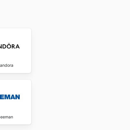
andora
Zeeman