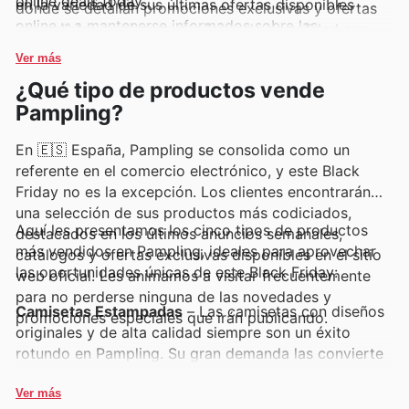
online deals today.
en la variedad de sus últimas ofertas disponibles
donde se detallan promociones exclusivas y ofertas
online y a mantenerse informados sobre las
imperdibles que hacen que la moda de calidad sea
novedades y las promociones de tiempo limitado que
más accesible.
Ver más
renuevan su catálogo periódicamente.
¿Qué tipo de productos vende
Pampling?
En 🇪🇸 España, Pampling se consolida como un
referente en el comercio electrónico, y este Black
Friday no es la excepción. Los clientes encontrarán
una selección de sus productos más codiciados,
Aquí les presentamos los cinco tipos de productos
destacados en los últimos anuncios semanales,
más vendidos en Pampling, ideales para aprovechar
catálogos y ofertas exclusivas disponibles en el sitio
las oportunidades únicas de este Black Friday:
web oficial. Les animamos a visitar frecuentemente
para no perderse ninguna de las novedades y
Camisetas Estampadas
– Las camisetas con diseños
promociones especiales que irán publicando.
originales y de alta calidad siempre son un éxito
rotundo en Pampling. Su gran demanda las convierte
en una elección segura durante el Black Friday,
encontrándolas a precios irresistibles en las ofertas y
Ver más