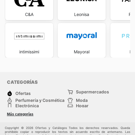
C&A
Leonisa
Pa
intimissimi
Mayoral
Pr
CATEGORÍAS
Supermercados
Ofertas
Perfumería y Cosmética
Moda
Electrónica
Hogar
Deporte
Bricolaje y jardinería
Más categorías
Juguetes y bebés
Auto y Moto
Mascotas
Otros
Copyright © 2026 Ofertas y Catálogos Todos los derechos reservados. Queda
prohibido copiar o reproducir los textos sin acuerdo escrito de antemano. Las