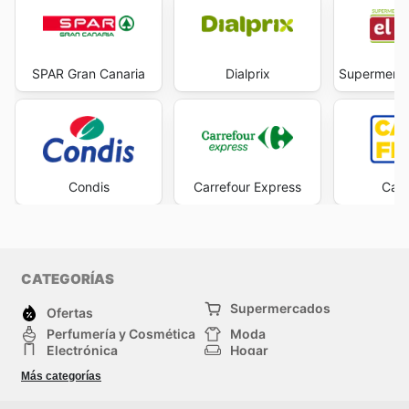
SPAR Gran Canaria
Dialprix
Supermerca
Condis
Carrefour Express
Cash
CATEGORÍAS
Supermercados
Ofertas
Perfumería y Cosmética
Moda
Electrónica
Hogar
Deporte
Bricolaje y jardinería
Más categorías
Juguetes y bebés
Auto y Moto
Mascotas
Otros