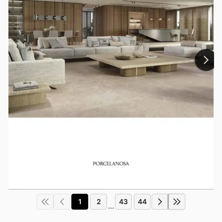
1
2
43
44
...