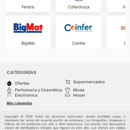
Ferbric
Coferdroza
fer
BigMat
Coinfer
Op
CATEGORÍAS
Supermercados
Ofertas
Perfumería y Cosmética
Moda
Electrónica
Hogar
Deporte
Bricolaje y jardinería
Más categorías
Juguetes y bebés
Auto y Moto
Mascotas
Otros
Copyright © 2026 Todos los derechos reservados. Queda prohibido copiar o
reproducir los textos sin acuerdo escrito de antemano. Las fotografías, imágenes y
folletos de los productos son sólo a fines ilustrativos. Las precios con descuentos
vienen de distribuidores oficiales que figuran en este sitio. Las ofertas son válidas