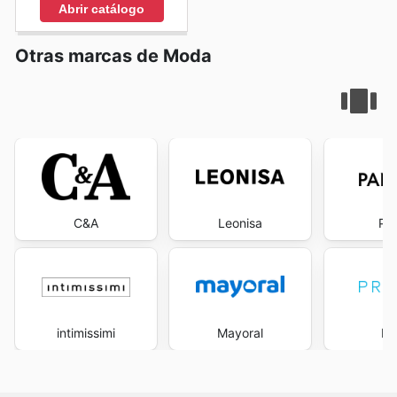
Abrir catálogo
Otras marcas de Moda
C&A
Leonisa
Pa
intimissimi
Mayoral
Pr