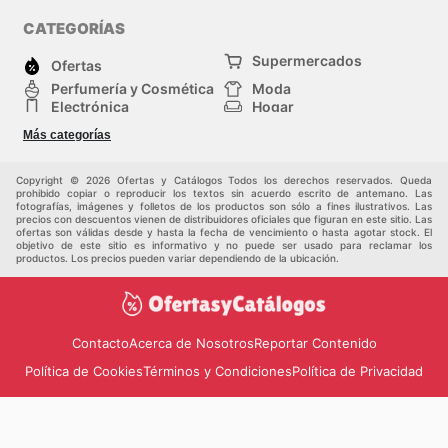
CATEGORÍAS
Supermercados
Ofertas
Perfumería y Cosmética
Moda
Electrónica
Hogar
Deporte
Bricolaje y jardinería
Más categorías
Juguetes y bebés
Auto y Moto
Mascotas
Otros
Copyright © 2026 Ofertas y Catálogos Todos los derechos reservados. Queda
prohibido copiar o reproducir los textos sin acuerdo escrito de antemano. Las
fotografías, imágenes y folletos de los productos son sólo a fines ilustrativos. Las
precios con descuentos vienen de distribuidores oficiales que figuran en este sitio. Las
ofertas son válidas desde y hasta la fecha de vencimiento o hasta agotar stock. El
objetivo de este sitio es informativo y no puede ser usado para reclamar los
productos. Los precios pueden variar dependiendo de la ubicación.
Contacto
Acerca de Nosotros
Reportar Contenido
Política de Cookies
Términos y Condiciones
Política de Privacidad