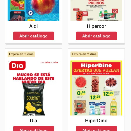
simple venta de productos; buscan construir una
relación duradera basada en la confianza y el beneficio
mutuo, donde el ahorro sea una constante y la calidad
una garantía. Visita Proxi's website today to explore the
Aldi
Hipercor
best deals and start saving now.
Abrir catálogo
Abrir catálogo
Expira en 3 días
Expira en 2 días
Dia
HiperDino
Abrir catálogo
Abrir catálogo