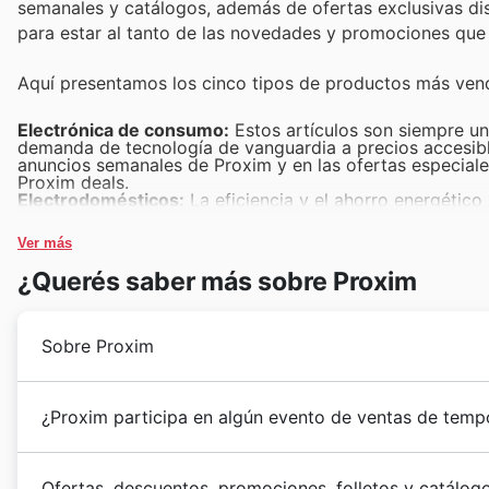
semanales y catálogos, además de ofertas exclusivas dis
para estar al tanto de las novedades y promociones que
Aquí presentamos los cinco tipos de productos más ven
Electrónica de consumo:
Estos artículos son siempre un 
demanda de tecnología de vanguardia a precios accesible
anuncios semanales de Proxim y en las ofertas especiales
Proxim deals.
Electrodomésticos:
La eficiencia y el ahorro energético
una elección inteligente para el hogar, sobre todo en p
oportunidades en su catálogo de Black Friday, aseguran
Ver más
lavandería.
Artículos de hogar y decoración:
La búsqueda de confort 
¿Querés saber más sobre Proxim
para transformar cualquier espacio. La demanda es consi
atractivas Proxim sales, permitiendo a los clientes renov
Moda y complementos:
Siempre a la vanguardia de las 
quienes buscan renovar su guardarropa o encontrar ese d
Sobre Proxim
presentan una selección irresistible con descuentos que 
Juguetes y productos infantiles:
La alegría de los más p
especialmente con la cercanía de eventos como el Black 
Proxim inició su andadura en España con el firme pr
deals, haciendo de Proxim el destino ideal para encontra
¿Proxim participa en algún evento de ventas de temp
los hogares. Desde sus inicios, su evolución ha esta
variedad, consolidándose como un referente cercano p
En Proxim 🇪🇸 España 3, saben que los eventos de t
caracteriza por una apuesta decidida por la proximid
Ofertas, descuentos, promociones, folletos y catálog