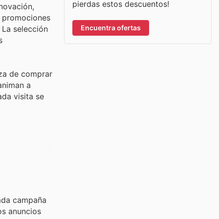
pierdas estos descuentos!
novación,
 y promociones
Encuentra ofertas
 La selección
s
eza de comprar
animan a
da visita se
rada campaña
os anuncios