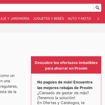
AJE Y JARDINERÍA
JUGUETES Y BEBÉS
AUTO Y MOTO
MASC
Descubre los ofertazos imbatibles
para ahorrar en Proxim
 como un
ón una
No pagues de más! Encuentra
regulares,
las mejores rebajas de Proxim
esta de la
¿Cansado de gastar de más?
¡Tenemos la solución!
En Ofertas y Catálogos, te