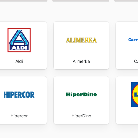
Aldi
Alimerka
C
Hipercor
HiperDino