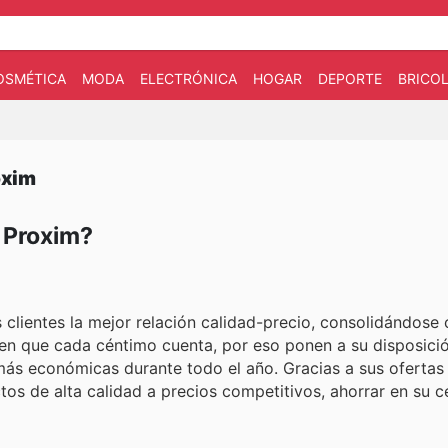
OSMÉTICA
MODA
ELECTRÓNICA
HOGAR
DEPORTE
BRICOL
oxim
n Proxim?
 clientes la mejor relación calidad-precio, consolidándose
en que cada céntimo cuenta, por eso ponen a su disposici
s económicas durante todo el año. Gracias a sus ofertas 
os de alta calidad a precios competitivos, ahorrar en su c