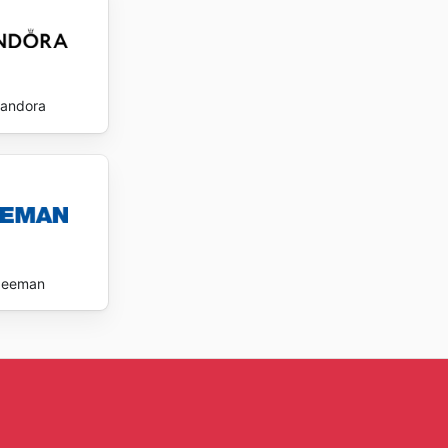
andora
Zeeman