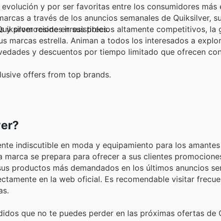
 evolución y por ser favoritas entre los consumidores más 
marcas a través de los anuncios semanales de Quiksilver, su
s y promociones irresistibles.
Quiksilver reside en sus precios altamente competitivos, la 
s marcas estrella. Animan a todos los interesados a explor
ovedades y descuentos por tiempo limitado que ofrecen co
lusive offers from top brands.
ver?
ente indiscutible en moda y equipamiento para los amantes 
la marca se prepara para ofrecer a sus clientes promociones 
sus productos más demandados en los últimos anuncios se
ectamente en la web oficial. Es recomendable visitar frecu
as.
idos que no te puedes perder en las próximas ofertas de Q