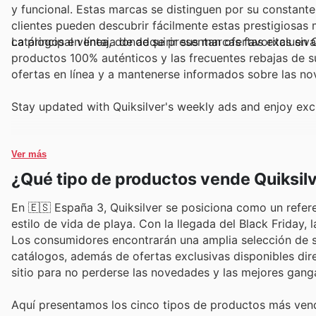
y funcional. Estas marcas se distinguen por su constante
clientes pueden descubrir fácilmente estas prestigiosas 
catálogos en línea, donde se presentan ofertas exclusiva
La principal ventaja de adquirir sus marcas favoritas en 
productos 100% auténticos y las frecuentes rebajas de su
ofertas en línea y a mantenerse informados sobre las n
Stay updated with Quiksilver's weekly ads and enjoy exc
Ver más
¿Qué tipo de productos vende Quiksil
En 🇪🇸 España 3, Quiksilver se posiciona como un refer
estilo de vida de playa. Con la llegada del Black Friday, 
Los consumidores encontrarán una amplia selección de 
catálogos, además de ofertas exclusivas disponibles dir
sitio para no perderse las novedades y las mejores gang
Aquí presentamos los cinco tipos de productos más vend