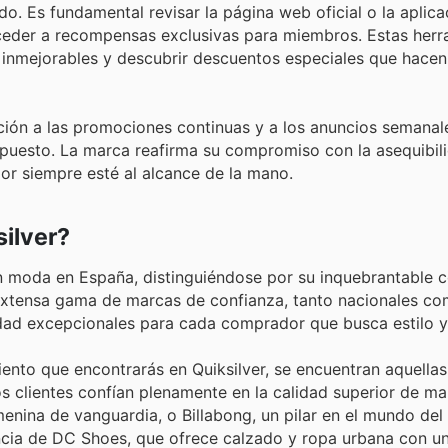
o. Es fundamental revisar la página web oficial o la aplica
 acceder a recompensas exclusivas para miembros. Estas her
 inmejorables y descubrir descuentos especiales que hace
ción a las promociones continuas y a los anuncios semanal
supuesto. La marca reafirma su compromiso con la asequibili
lor siempre esté al alcance de la mano.
ilver?
r en moda en España, distinguiéndose por su inquebrantable
na extensa gama de marcas de confianza, tanto nacionales c
lidad excepcionales para cada comprador que busca estilo y
nto que encontrarás en Quiksilver, se encuentran aquellas
 Los clientes confían plenamente en la calidad superior de 
enina de vanguardia, o Billabong, un pilar en el mundo del
ncia de DC Shoes, que ofrece calzado y ropa urbana con u