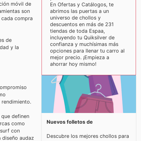
ción móvil de
En Ofertas y Catálogos, te
abrimos las puertas a un
ramientas son
universo de chollos y
n cada compra
descuentos en más de 231
tiendas de toda Espaa,
incluyendo tu Quiksilver de
es de
confianza y muchísimas más
dad y la
opciones para llenar tu carro al
mejor precio. ¡Empieza a
ahorrar hoy mismo!
 compromiso
omo
 rendimiento.
 que definen
Nuevos folletos de
marcas como
 surf con
Descubre los mejores chollos para
n diseño audaz