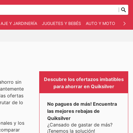
AJE Y JARDINERÍA
JUGUETES Y BEBÉS
AUTO Y MOTO
MASC
Descubre los ofertazos imbatibles
ahorro sin
para ahorrar en Quiksilver
stantemente
las ofertas
rutar de lo
No pagues de más! Encuentra
las mejores rebajas de
Quiksilver
nales y los
¿Cansado de gastar de más?
 comparar
¡Tenemos la solución!