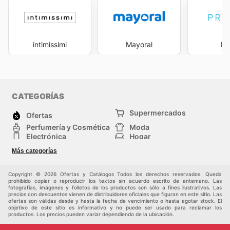
intimissimi
Mayoral
Pr
CATEGORÍAS
Supermercados
Ofertas
Perfumería y Cosmética
Moda
Electrónica
Hogar
Deporte
Bricolaje y jardinería
Más categorías
Juguetes y bebés
Auto y Moto
Mascotas
Otros
Copyright © 2026 Ofertas y Catálogos Todos los derechos reservados. Queda
prohibido copiar o reproducir los textos sin acuerdo escrito de antemano. Las
fotografías, imágenes y folletos de los productos son sólo a fines ilustrativos. Las
precios con descuentos vienen de distribuidores oficiales que figuran en este sitio. Las
ofertas son válidas desde y hasta la fecha de vencimiento o hasta agotar stock. El
objetivo de este sitio es informativo y no puede ser usado para reclamar los
productos. Los precios pueden variar dependiendo de la ubicación.