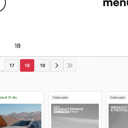
17
18
19
...
ta el 31 dic.
Caducado
Caducado