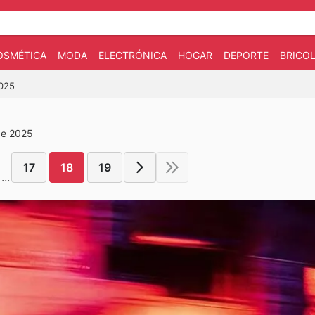
OSMÉTICA
MODA
ELECTRÓNICA
HOGAR
DEPORTE
BRICOL
2025
de 2025
17
18
19
...