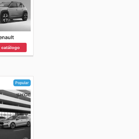
enault
r catálogo
Popular