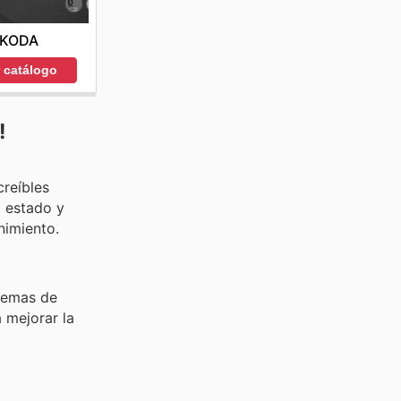
KODA
r catálogo
!
creíbles
o estado y
nimiento.
temas de
 mejorar la