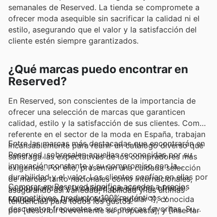
semanales de Reserved. La tienda se compromete a
ofrecer moda asequible sin sacrificar la calidad ni el
estilo, asegurando que el valor y la satisfacción del
cliente estén siempre garantizados.
¿Qué marcas puedo encontrar en
Reserved?
En Reserved, son conscientes de la importancia de
ofrecer una selección de marcas que garanticen
calidad, estilo y la satisfacción de sus clientes. Como
referente en el sector de la moda en España, trabajan
Entre las marcas más destacadas que encontrarán en
incansablemente para reunir un catálogo diverso que
Reserved, sobresalen aquellas reconocidas por su
satisfaga las expectativas de los compradores más
innovación constante y su compromiso con la
exigentes. Por ello, presentan una cuidada selección
durabilidad y el valor. Los clientes confían en ellas por
de marcas tanto nacionales como internacionales,
Comprar en Reserved significa acceder a precios
su popularidad y la calidad que siempre ofrecen.
asegurando así variedad, fiabilidad y las últimas
competitivos, productos 100% auténticos y
Marcas como [Insertar Marca Popular 1], conocida
tendencias para todos los gustos.
descuentos frecuentes en sus marcas favoritas. Su
por [describir brevemente su propuesta], y [Insertar