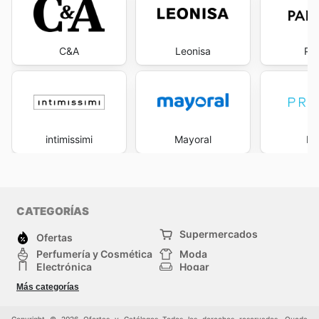
C&A
Leonisa
Pa
intimissimi
Mayoral
Pr
CATEGORÍAS
Supermercados
Ofertas
Perfumería y Cosmética
Moda
Electrónica
Hogar
Deporte
Bricolaje y jardinería
Más categorías
Juguetes y bebés
Auto y Moto
Mascotas
Otros