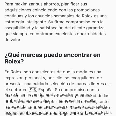
Para maximizar sus ahorros, planificar sus
adquisiciones coincidiendo con las promociones
continuas y los anuncios semanales de Rolex es una
estrategia inteligente. Su firme compromiso con la
asequibilidad y la satisfacción del cliente garantiza
que siempre encontrarán excelentes oportunidades
de valor.
¿Qué marcas puedo encontrar en
Rolex?
En Rolex, son conscientes de que la moda es una
expresión personal y, por ello, se enorgullecen de
presentar una cuidada selección de marcas líderes en
el sector en 🇪🇸 España. Su compromiso con la
Entre las marcas de moda más destacadas y
excelencia se refleja en la variedad y fiabilidad de las
preferidas por sus clientes, sobresalen aquellas
firmas que ponen a disposición de sus clientes, tanto
reconocidas por su innovación constante, durabilidad
nacionales como internacionales. Cada marca ha sido
excepcional y un valor que trasciende el tiempo. Estas
elegida cuidadosamente para garantizar la máxima