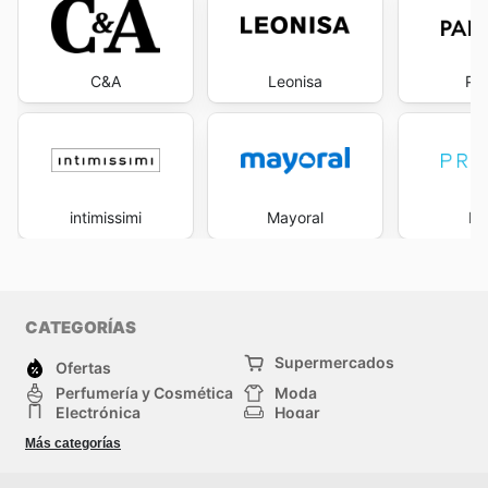
C&A
Leonisa
Pa
intimissimi
Mayoral
Pr
CATEGORÍAS
Supermercados
Ofertas
Perfumería y Cosmética
Moda
Electrónica
Hogar
Deporte
Bricolaje y jardinería
Más categorías
Juguetes y bebés
Auto y Moto
Mascotas
Otros