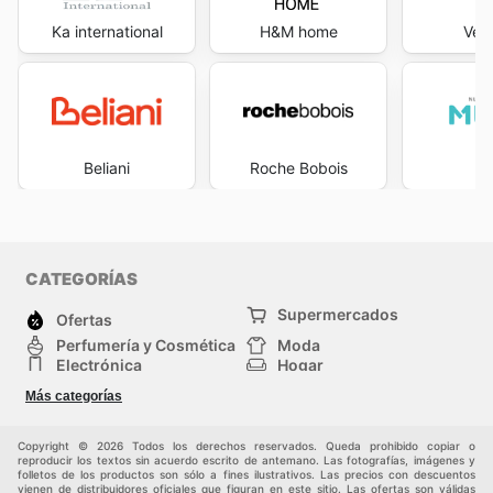
Ka international
H&M home
Ver
Beliani
Roche Bobois
M
CATEGORÍAS
Supermercados
Ofertas
Perfumería y Cosmética
Moda
Electrónica
Hogar
Deporte
Bricolaje y jardinería
Más categorías
Juguetes y bebés
Auto y Moto
Mascotas
Otros
Copyright © 2026 Todos los derechos reservados. Queda prohibido copiar o
reproducir los textos sin acuerdo escrito de antemano. Las fotografías, imágenes y
folletos de los productos son sólo a fines ilustrativos. Las precios con descuentos
vienen de distribuidores oficiales que figuran en este sitio. Las ofertas son válidas