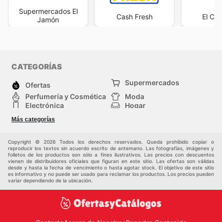
Supermercados El
Cash Fresh
El Cor
Jamón
CATEGORÍAS
Supermercados
Ofertas
Perfumería y Cosmética
Moda
Electrónica
Hogar
Deporte
Bricolaje y jardinería
Más categorías
Juguetes y bebés
Auto y Moto
Mascotas
Otros
Copyright © 2026 Todos los derechos reservados. Queda prohibido copiar o
reproducir los textos sin acuerdo escrito de antemano. Las fotografías, imágenes y
folletos de los productos son sólo a fines ilustrativos. Las precios con descuentos
vienen de distribuidores oficiales que figuran en este sitio. Las ofertas son válidas
desde y hasta la fecha de vencimiento o hasta agotar stock. El objetivo de este sitio
es informativo y no puede ser usado para reclamar los productos. Los precios pueden
variar dependiendo de la ubicación.