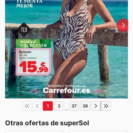
1
2
37
38
...
Otras ofertas de superSol