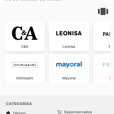
C&A
Leonisa
Pa
intimissimi
Mayoral
Pr
CATEGORÍAS
Supermercados
Ofertas