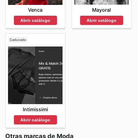
sobre las
Superdry weekly ads
les permite conseguir
Mayoral
Venca
piezas codiciadas a precios imbatibles.
Stay up to date
with Superdry's weekly ads and enjoy exclusive
Abrir catálogo
Abrir catálogo
savings every day.
Caducado
Intimissimi
Abrir catálogo
Otras marcas de Moda