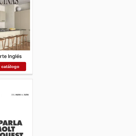
rte Inglés
r catálogo