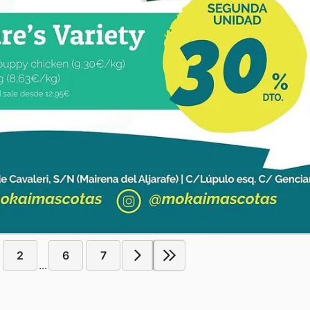
2
6
7
...