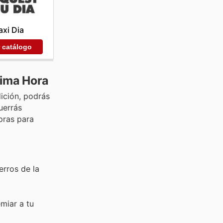
xi Dia
r catálogo
ima Hora
ición, podrás
uerrás
pras para
erros de la
miar a tu