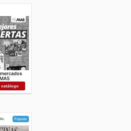
rmercados
MAS
r catálogo
dic.
Popular