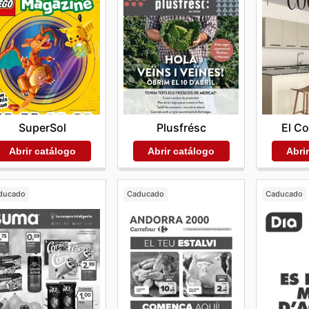
SuperSol
Plusfrésc
El Co
Abrir catálogo
Abrir catálogo
Abri
ducado
Caducado
Caducado