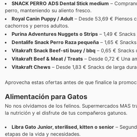
SNACK PERRO ADS Dental Stick medium
– Comprando
perro, manteniendo su aliento fresco.
Royal Canin Puppy / Adult
– Desde 53,69 € Piensos co
cachorros y perros adultos.
Purina Adventures Nuggets o Strips
– 1,49 € Snacks 
Dentalife Snack Perro Raza pequeña
– 1,65 € Snacks
Vitakraft Snack Beef-sti buey / bbq
– 0,65 € Snacks c
Vitakraft Beef & Meat / Treats
– Desde 0,72 € Una am
Vitakraft Chews
– Desde 1,83 € Snacks de larga durac
Aprovecha estas ofertas antes de que finalice la promoc
Alimentación para Gatos
No nos olvidamos de los felinos. Supermercados MAS tr
la nutrición y el disfrute de tus compañeros gatunos.
Libra Gato Junior, sterilised, kitten o senior
– Segunda
etapas de la vida y necesidades.