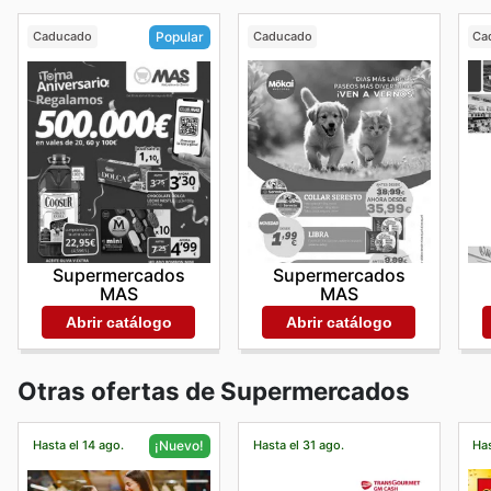
Caducado
Caducado
Ca
Popular
Supermercados
Supermercados
MAS
MAS
Abrir catálogo
Abrir catálogo
Otras ofertas de Supermercados
Hasta el 14 ago.
Hasta el 31 ago.
Has
¡Nuevo!