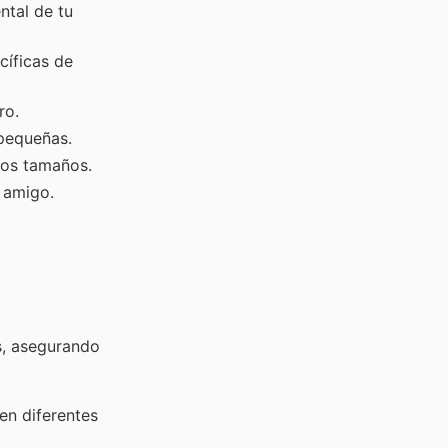
ntal de tu
cíficas de
ro.
 pequeñas.
los tamaños.
 amigo.
s, asegurando
en diferentes