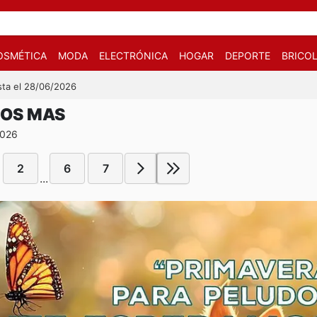
OSMÉTICA
MODA
ELECTRÓNICA
HOGAR
DEPORTE
BRICOL
sta el 28/06/2026
DOS MAS
2026
2
6
7
...