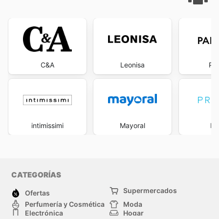
C&A
Leonisa
Pa
intimissimi
Mayoral
Pr
CATEGORÍAS
Supermercados
Ofertas
Perfumería y Cosmética
Moda
Electrónica
Hogar