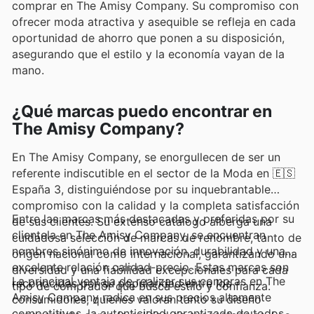
comprar en The Amisy Company. Su compromiso con
ofrecer moda atractiva y asequible se refleja en cada
oportunidad de ahorro que ponen a su disposición,
asegurando que el estilo y la economía vayan de la
mano.
¿Qué marcas puedo encontrar en
The Amisy Company?
En The Amisy Company, se enorgullecen de ser un
referente indiscutible en el sector de la Moda en 🇪🇸
España 3, distinguiéndose por su inquebrantable
compromiso con la calidad y la completa satisfacción
Entre las marcas más destacadas y preferidas por su
de sus clientes. Su extenso catálogo alberga una
clientela en The Amisy Company, se encuentran
cuidadosa selección de marcas de renombre, tanto de
nombres sinónimo de innovación, durabilidad y una
origen nacional como internacional, garantizando una
excelente relación calidad-precio. Estas marcas son
diversidad y una fiabilidad excepcionales para cada
La principal ventaja de realizar sus compras en The
reconocidas por su popularidad entre los
tipo de comprador que busca estilo y confianza.
Amisy Company radica en sus precios altamente
consumidores, quienes valoran tanto su diseño
competitivos, la autenticidad garantizada de todos