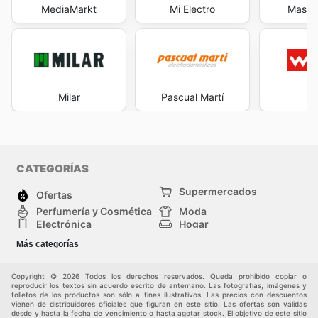
MediaMarkt
Mi Electro
Maste
Milar
Pascual Martí
Wo
CATEGORÍAS
Supermercados
Ofertas
Perfumería y Cosmética
Moda
Electrónica
Hogar
Deporte
Bricolaje y jardinería
Más categorías
Juguetes y bebés
Auto y Moto
Mascotas
Otros
Copyright © 2026 Todos los derechos reservados. Queda prohibido copiar o
reproducir los textos sin acuerdo escrito de antemano. Las fotografías, imágenes y
folletos de los productos son sólo a fines ilustrativos. Las precios con descuentos
vienen de distribuidores oficiales que figuran en este sitio. Las ofertas son válidas
desde y hasta la fecha de vencimiento o hasta agotar stock. El objetivo de este sitio