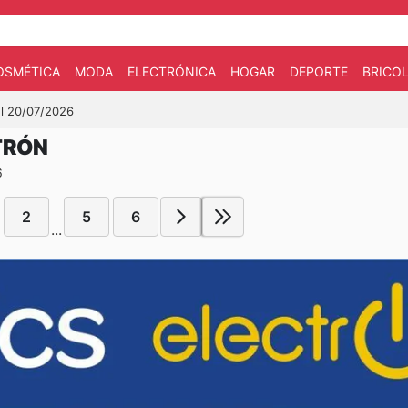
OSMÉTICA
MODA
ELECTRÓNICA
HOGAR
DEPORTE
BRICOL
el 20/07/2026
TRÓN
6
2
5
6
...