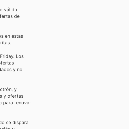
o válido
fertas de
os en estas
ritas.
Friday. Los
ofertas
edades y no
ctrón, y
s y ofertas
a para renovar
do se dispara
ación y