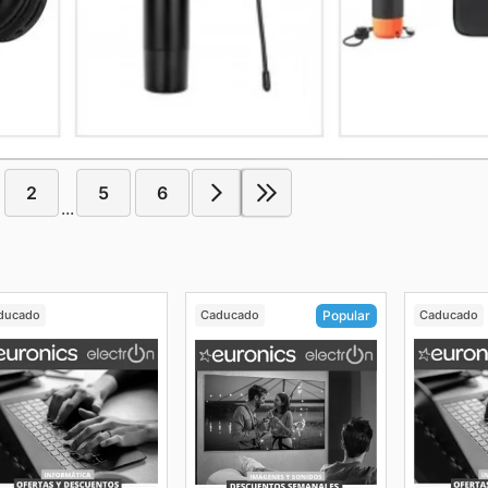
2
5
6
...
ducado
Caducado
Caducado
Popular