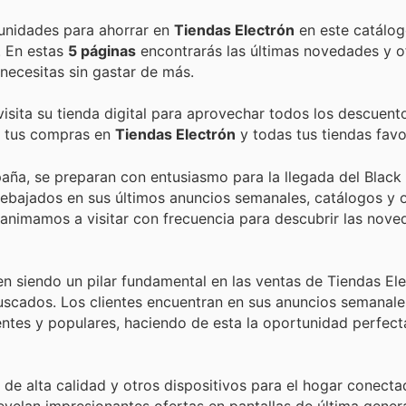
Encuentra las mejores promociones, descuentos y oportunidades para ahorrar en
Tiendas Electrón
en este catálog
. En estas
5 páginas
encontrarás las últimas novedades y o
ecesitas sin gastar de más.
isita su tienda digital para aprovechar todos los descuent
de tus compras en
Tiendas Electrón
y todas tus tiendas favo
aña, se preparan con entusiasmo para la llegada del Black 
ebajados en sus últimos anuncios semanales, catálogos y 
es animamos a visitar con frecuencia para descubrir las nov
 siendo un pilar fundamental en las ventas de Tiendas Ele
uscados. Los clientes encuentran en sus anuncios semanale
ntes y populares, haciendo de esta la oportunidad perfect
de alta calidad y otros dispositivos para el hogar conecta
revelan impresionantes ofertas en pantallas de última gener