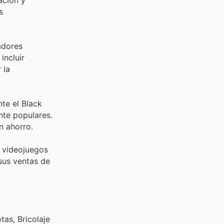
s
adores
incluir
 la
te el Black
nte populares.
n ahorro.
e videojuegos
 sus ventas de
as, Bricolaje