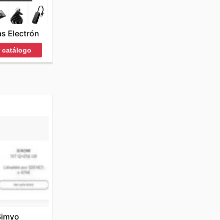
s Electrón
r catálogo
Simyo