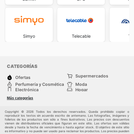
Simyo
Telecable
To
CATEGORÍAS
Supermercados
Ofertas
Perfumería y Cosmética
Moda
Electrónica
Hogar
Deporte
Bricolaje y jardinería
Más categorías
Juguetes y bebés
Auto y Moto
Mascotas
Otros
Copyright © 2026 Todos los derechos reservados. Queda prohibido copiar o
reproducir los textos sin acuerdo escrito de antemano. Las fotografías, imágenes y
folletos de los productos son sólo a fines ilustrativos. Las precios con descuentos
vienen de distribuidores oficiales que figuran en este sitio. Las ofertas son válidas
desde y hasta la fecha de vencimiento o hasta agotar stock. El objetivo de este sitio
es informativo y no puede ser usado para reclamar los productos. Los precios pueden