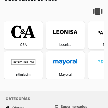
C&A
Leonisa
Pa
intimissimi
Mayoral
Pr
CATEGORÍAS
Supermercados
Ofertas