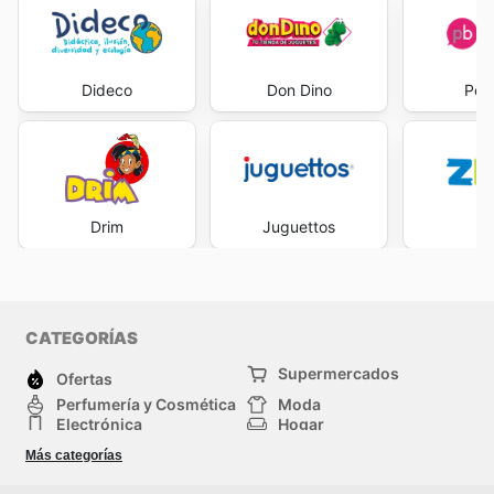
Dideco
Don Dino
Pek
Drim
Juguettos
Z
CATEGORÍAS
Supermercados
Ofertas
Perfumería y Cosmética
Moda
Electrónica
Hogar
Deporte
Bricolaje y jardinería
Más categorías
Juguetes y bebés
Auto y Moto
Mascotas
Otros