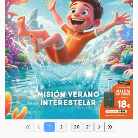
1
2
20
21
...