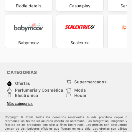
Elodie details
Casualplay
Serge
Babymoov
Scalextric
St
CATEGORÍAS
Supermercados
Ofertas
Perfumería y Cosmética
Moda
Electrónica
Hogar
Deporte
Bricolaje y jardinería
Más categorías
Juguetes y bebés
Auto y Moto
Mascotas
Otros
Copyright © 2026 Todos los derechos reservados. Queda prohibido copiar o
reproducir los textos sin acuerdo escrito de antemano. Las fotografías, imágenes y
folletos de los productos son sólo a fines ilustrativos. Las precios con descuentos
vienen de distribuidores oficiales que figuran en este sitio. Las ofertas son válidas