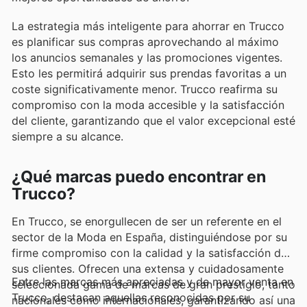
La estrategia más inteligente para ahorrar en Trucco
es planificar sus compras aprovechando al máximo
los anuncios semanales y las promociones vigentes.
Esto les permitirá adquirir sus prendas favoritas a un
coste significativamente menor. Trucco reafirma su
compromiso con la moda accesible y la satisfacción
del cliente, garantizando que el valor excepcional esté
siempre a su alcance.
¿Qué marcas puedo encontrar en
Trucco?
En Trucco, se enorgullecen de ser un referente en el
sector de la Moda en España, distinguiéndose por su
firme compromiso con la calidad y la satisfacción de
sus clientes. Ofrecen una extensa y cuidadosamente
Entre las marcas más apreciadas y de mayor venta en
seleccionada gama de marcas de gran prestigio, tanto
Trucco, destacan aquellas reconocidas por su
nacionales como internacionales, garantizando así una