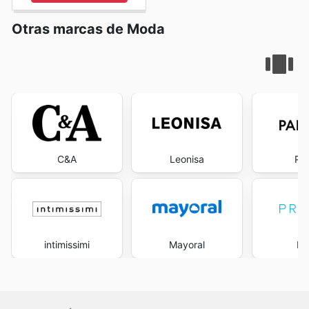
Otras marcas de Moda
C&A
Leonisa
Pa
intimissimi
Mayoral
Pr