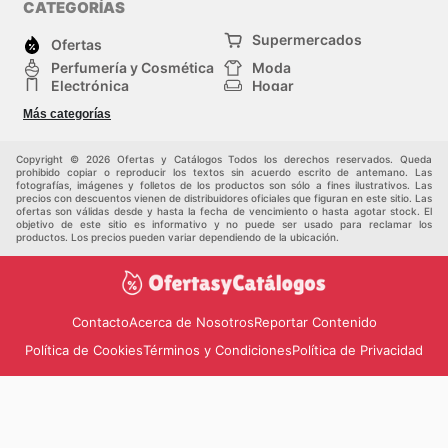
CATEGORÍAS
Supermercados
Ofertas
Perfumería y Cosmética
Moda
Electrónica
Hogar
Deporte
Bricolaje y jardinería
Más categorías
Juguetes y bebés
Auto y Moto
Mascotas
Otros
Copyright © 2026 Ofertas y Catálogos Todos los derechos reservados. Queda
prohibido copiar o reproducir los textos sin acuerdo escrito de antemano. Las
fotografías, imágenes y folletos de los productos son sólo a fines ilustrativos. Las
precios con descuentos vienen de distribuidores oficiales que figuran en este sitio. Las
ofertas son válidas desde y hasta la fecha de vencimiento o hasta agotar stock. El
objetivo de este sitio es informativo y no puede ser usado para reclamar los
productos. Los precios pueden variar dependiendo de la ubicación.
Contacto
Acerca de Nosotros
Reportar Contenido
Política de Cookies
Términos y Condiciones
Política de Privacidad