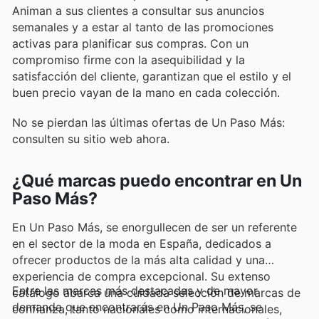
Animan a sus clientes a consultar sus anuncios
semanales y a estar al tanto de las promociones
activas para planificar sus compras. Con un
compromiso firme con la asequibilidad y la
satisfacción del cliente, garantizan que el estilo y el
buen precio vayan de la mano en cada colección.
No se pierdan las últimas ofertas de Un Paso Más:
consulten su sitio web ahora.
¿Qué marcas puedo encontrar en Un
Paso Más?
En Un Paso Más, se enorgullecen de ser un referente
en el sector de la moda en España, dedicados a
ofrecer productos de la más alta calidad y una
experiencia de compra excepcional. Su extenso
Entre las marcas más destacadas y de mayor
catálogo abarca una cuidada selección de marcas de
demanda que encontrarás en Un Paso Más, se
confianza, tanto nacionales como internacionales,