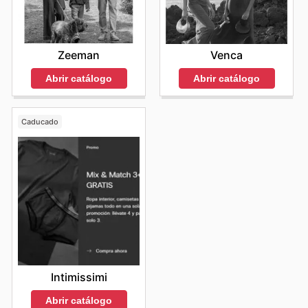
Stay up to date with Un Paso Más's weekly ads and
enjoy exclusive savings every day.
Zeeman
Venca
Abrir catálogo
Abrir catálogo
Caducado
Intimissimi
Abrir catálogo