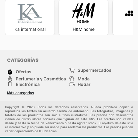
Ka international
H&M home
S
CATEGORÍAS
Supermercados
Ofertas
Perfumería y Cosmética
Moda
Electrónica
Hogar
Deporte
Bricolaje y jardinería
Más categorías
Juguetes y bebés
Auto y Moto
Mascotas
Otros
Copyright © 2026 Todos los derechos reservados. Queda prohibido copiar o
reproducir los textos sin acuerdo escrito de antemano. Las fotografías, imágenes y
folletos de los productos son sólo a fines ilustrativos. Las precios con descuentos
vienen de distribuidores oficiales que figuran en este sitio. Las ofertas son válidas
desde y hasta la fecha de vencimiento o hasta agotar stock. El objetivo de este sitio
es informativo y no puede ser usado para reclamar los productos. Los precios pueden
variar dependiendo de la ubicación.