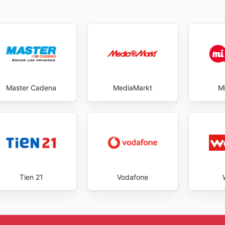
 visita recurrente, ya que cada día puede traer consigo una
xclusive savings every day.
Master Cadena
MediaMarkt
Mi
Tien 21
Vodafone