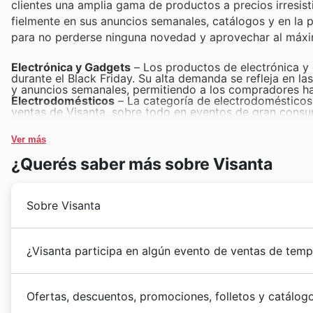
clientes una amplia gama de productos a precios irresist
fielmente en sus anuncios semanales, catálogos y en la pág
para no perderse ninguna novedad y aprovechar al máxi
Electrónica y Gadgets
– Los productos de electrónica y 
durante el Black Friday. Su alta demanda se refleja en l
y anuncios semanales, permitiendo a los compradores hac
Electrodomésticos
– La categoría de electrodomésticos 
ventas de Visanta, sobre todo en eventos de gran consu
deals para renovar sus hogares con los modelos más efic
Hogar y Decoración
– Los artículos para el hogar y la 
Ver más
el Black Friday no es la excepción. Visanta presenta fr
Visanta Black Friday sales sean una oportunidad única p
¿Querés saber más sobre Visanta
Moda y Accesorios
– La moda y los accesorios son siemp
atraen a un gran número de consumidores. Durante el Bl
tendencia a precios rebajados impulsa significativament
Juguetes y Niños
– Los juguetes y productos infantiles
Sobre Visanta
de eventos de compras importantes. Las Visanta weekly 
las familias planifiquen sus compras aprovechando los 
Visanta inició su andadura en 🇪🇸 España 3 en 2007
¿Visanta participa en algún evento de ventas de tem
consumo
y
electrodomésticos
. Desde sus inicios, 
tecnología
accesible y de calidad, enfocándose en la 
En 🇪🇸 España 3, Visanta se complace en presentar 
tendencias del mercado de
equipos informáticos
y
s
Ofertas, descuentos, promociones, folletos y catálog
sus clientes disfruten de ofertas exclusivas, descue
sostenido, basado en la confianza depositada por sus