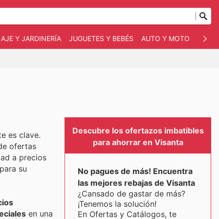
AJE Y JARDINERÍA
JUGUETES Y BEBÉS
AUTO Y MOTO
MASC
Descubre los ofertazos imbatibles
e es clave.
para ahorrar en Visanta
de ofertas
dad a precios
para su
No pagues de más! Encuentra
las mejores rebajas de Visanta
¿Cansado de gastar de más?
cios
¡Tenemos la solución!
eciales
en una
En Ofertas y Catálogos, te