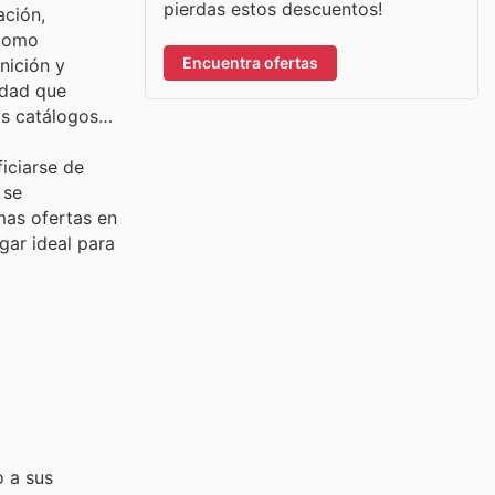
pierdas estos descuentos!
ación,
 como
Encuentra ofertas
nición y
idad que
os catálogos
iciarse de
 se
mas ofertas en
gar ideal para
o a sus