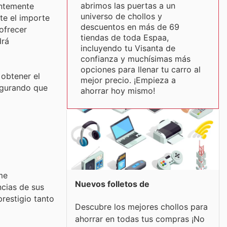
abrimos las puertas a un
entemente
universo de chollos y
te el importe
descuentos en más de 69
ofrecer
tiendas de toda Espaa,
drá
incluyendo tu Visanta de
confianza y muchísimas más
opciones para llenar tu carro al
 obtener el
mejor precio. ¡Empieza a
segurando que
ahorrar hoy mismo!
me
Nuevos folletos de
ncias de sus
restigio tanto
Descubre los mejores chollos para
ahorrar en todas tus compras ¡No