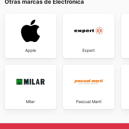
Otras marcas de Electrónica
constante evolución de las
Visanta sales
invita a una
promoción o un descuento especial.
Stay up to date with Visanta's weekly ads and enjoy e
Apple
Expert
Milar
Pascual Martí