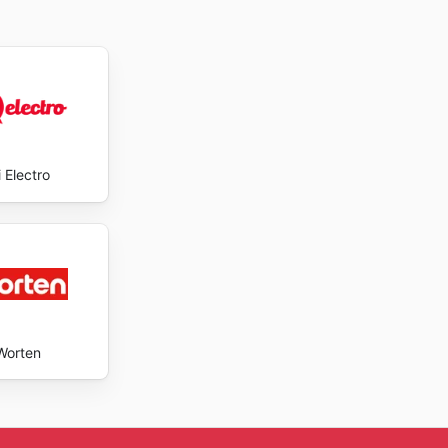
 nueva
 Electro
Worten