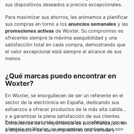
sus dispositivos deseados a precios excepcionales.
Para maximizar sus ahorros, les animamos a planificar
sus compras en torno a los
anuncios semanales
y las
promociones activas
de Woxter. Su compromiso es
ofrecerles siempre la máxima asequibilidad y una
satisfacción total en cada compra, demostrando que
el valor excepcional está siempre al alcance de sus
manos.
¿Qué marcas puedo encontrar en
Woxter?
En Woxter, se enorgullecen de ser un referente en el
sector de la electrónica en España, dedicando sus
esfuerzos a ofrecer productos de la más alta calidad
y a garantizar la plena satisfacción de sus clientes.
Entre las marcas más destacadas y preferidas por su
Conscientes de la importancia de la confianza, ponen
clientela en Woxter, se encuentran nombres que son
a disposición de sus compradores una variada y