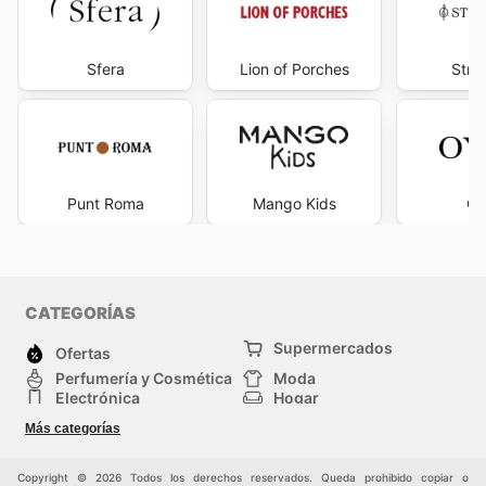
Sfera
Lion of Porches
Stra
Punt Roma
Mango Kids
O
CATEGORÍAS
Supermercados
Ofertas
Perfumería y Cosmética
Moda
Electrónica
Hogar
Deporte
Bricolaje y jardinería
Más categorías
Juguetes y bebés
Auto y Moto
Mascotas
Otros
Copyright © 2026 Todos los derechos reservados. Queda prohibido copiar o