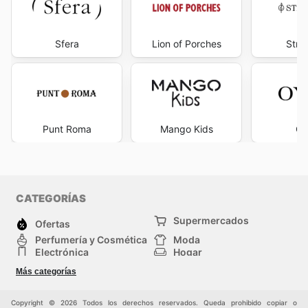
Sfera
Lion of Porches
Stra
Punt Roma
Mango Kids
O
CATEGORÍAS
Supermercados
Ofertas
Perfumería y Cosmética
Moda
Electrónica
Hogar
Deporte
Bricolaje y jardinería
Más categorías
Juguetes y bebés
Auto y Moto
Mascotas
Otros
Copyright © 2026 Todos los derechos reservados. Queda prohibido copiar o