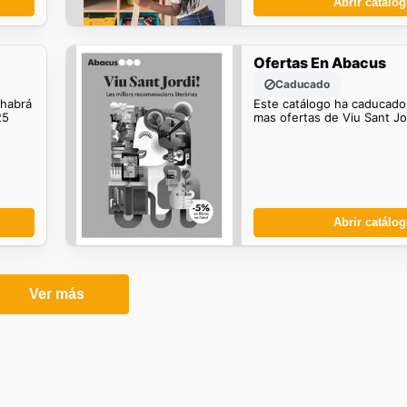
Abrir catálo
Ofertas En Abacus
Caducado
 habrá
Este catálogo ha caducado
25
mas ofertas de Viu Sant Jor
Abrir catálo
Ver más