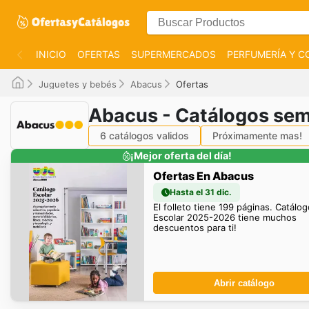
INICIO
OFERTAS
SUPERMERCADOS
PERFUMERÍA Y C
Juguetes y bebés
Abacus
Ofertas
Abacus - Catálogos se
6 catálogos validos
Próximamente mas!
¡Mejor oferta del día!
Ofertas En Abacus
Hasta el 31 dic.
El folleto tiene 199 páginas. Catálog
Escolar 2025-2026 tiene muchos
descuentos para ti!
Abrir catálogo