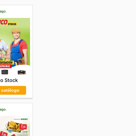
 ago.
co Stock
r catálogo
 ago.