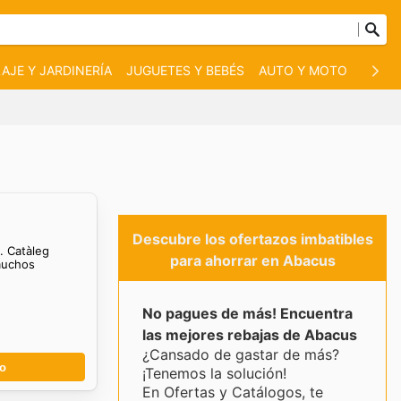
AJE Y JARDINERÍA
JUGUETES Y BEBÉS
AUTO Y MOTO
MASC
Descubre los ofertazos imbatibles
s. Catàleg
para ahorrar en Abacus
muchos
No pagues de más! Encuentra
las mejores rebajas de Abacus
¿Cansado de gastar de más?
go
¡Tenemos la solución!
En Ofertas y Catálogos, te