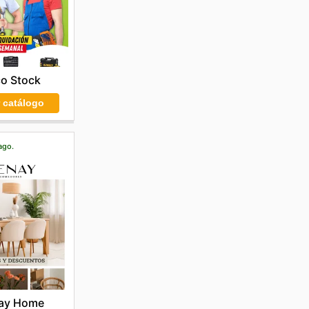
co Stock
r catálogo
ago.
ay Home