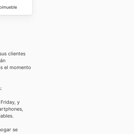
pimueble
sus clientes
tán
 Es el momento
:
Friday, y
artphones,
ables.
hogar se