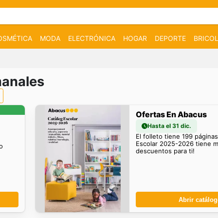
OSMÉTICA
MODA
ELECTRÓNICA
HOGAR
DEPORTE
BRICOL
manales
Ofertas En Abacus
Hasta el 31 dic.
El folleto tiene 199 página
Escolar 2025-2026 tiene 
o
descuentos para ti!
Abrir catálo