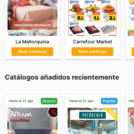
La Mallorquina
Carrefour Market
Abrir catálogo
Abrir catálogo
Catálogos añadidos recientemente
Hasta el 22 ago.
Hasta el 22 ago.
Has
¡Nuevo!
Popular