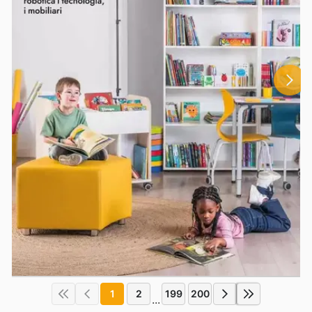
1
2
199
200
...