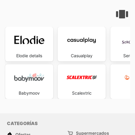
Elodie details
Casualplay
Serge
Babymoov
Scalextric
St
CATEGORÍAS
Supermercados
Ofertas