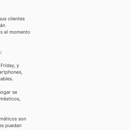
sus clientes
tán
 Es el momento
:
Friday, y
artphones,
ables.
hogar se
mésticos,
rmáticos son
tes puedan