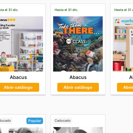
ta el 31 dic.
Hasta el 31 dic.
Hasta el 31 
Abacus
Abacus
A
Abrir catálogo
Abrir catálogo
Abri
ducado
Caducado
Popular