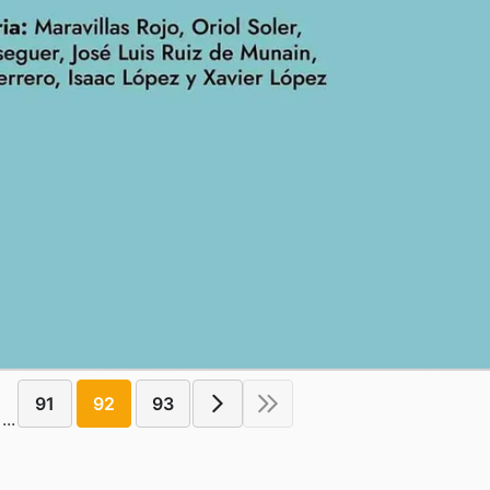
91
92
93
...