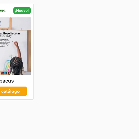
ago.
¡Nuevo!
bacus
r catálogo