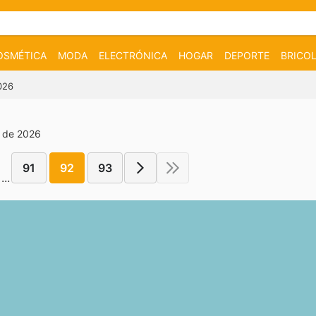
OSMÉTICA
MODA
ELECTRÓNICA
HOGAR
DEPORTE
BRICOL
026
e de 2026
91
92
93
...