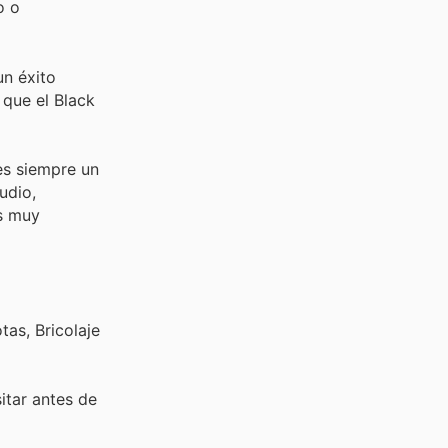
o o
un éxito
que el Black
es siempre un
udio,
os muy
as, Bricolaje
sitar
antes de