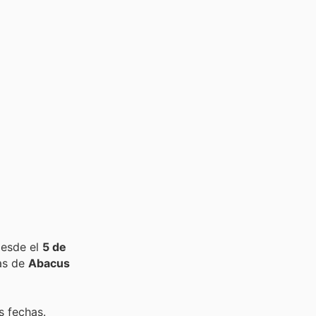
desde el
5 de
as de
Abacus
s fechas.