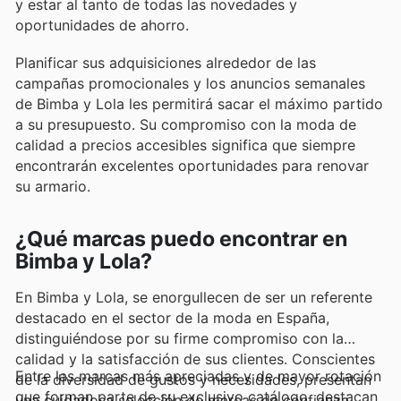
y estar al tanto de todas las novedades y
oportunidades de ahorro.
Planificar sus adquisiciones alrededor de las
campañas promocionales y los anuncios semanales
de Bimba y Lola les permitirá sacar el máximo partido
a su presupuesto. Su compromiso con la moda de
calidad a precios accesibles significa que siempre
encontrarán excelentes oportunidades para renovar
su armario.
¿Qué marcas puedo encontrar en
Bimba y Lola?
En Bimba y Lola, se enorgullecen de ser un referente
destacado en el sector de la moda en España,
distinguiéndose por su firme compromiso con la
calidad y la satisfacción de sus clientes. Conscientes
Entre las marcas más apreciadas y de mayor rotación
de la diversidad de gustos y necesidades, presentan
que forman parte de su exclusivo catálogo, destacan
una cuidadosa selección de marcas de confianza,