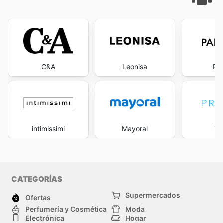
C&A
Leonisa
Pa
intimissimi
Mayoral
Pr
CATEGORÍAS
Supermercados
Ofertas
Perfumería y Cosmética
Moda
Electrónica
Hogar