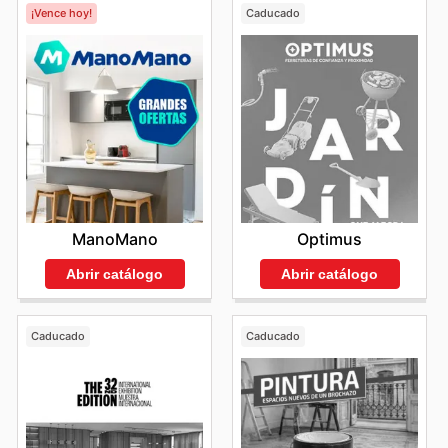
¡Vence hoy!
Caducado
ManoMano
Optimus
Abrir catálogo
Abrir catálogo
Caducado
Caducado