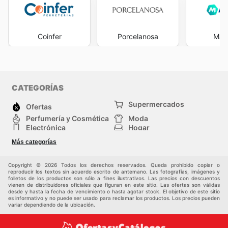
Coinfer
Porcelanosa
Man
CATEGORÍAS
Supermercados
Ofertas
Perfumería y Cosmética
Moda
Electrónica
Hogar
Deporte
Bricolaje y jardinería
Más categorías
Juguetes y bebés
Auto y Moto
Mascotas
Otros
Copyright © 2026 Todos los derechos reservados. Queda prohibido copiar o
reproducir los textos sin acuerdo escrito de antemano. Las fotografías, imágenes y
folletos de los productos son sólo a fines ilustrativos. Las precios con descuentos
vienen de distribuidores oficiales que figuran en este sitio. Las ofertas son válidas
desde y hasta la fecha de vencimiento o hasta agotar stock. El objetivo de este sitio
es informativo y no puede ser usado para reclamar los productos. Los precios pueden
variar dependiendo de la ubicación.