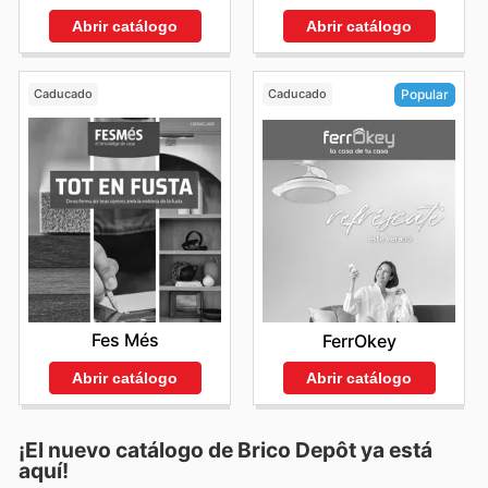
Abrir catálogo
Abrir catálogo
Caducado
Caducado
Popular
Fes Més
FerrOkey
Abrir catálogo
Abrir catálogo
¡El nuevo catálogo de
Brico Depôt
ya está
aquí!