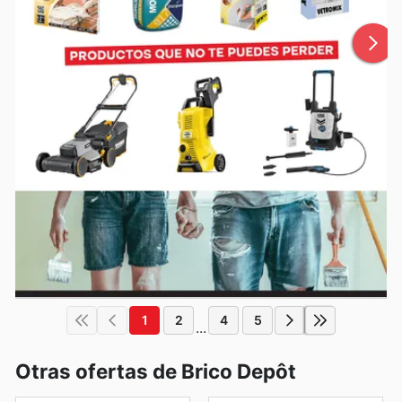
1
2
4
5
...
Otras ofertas de Brico Depôt