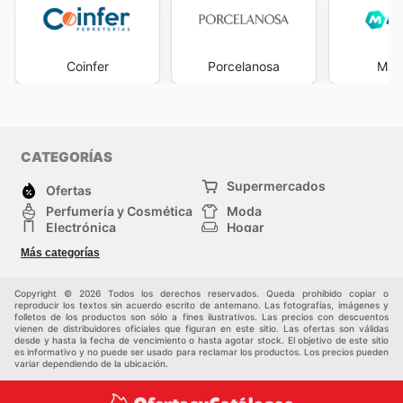
Coinfer
Porcelanosa
Man
CATEGORÍAS
Supermercados
Ofertas
Perfumería y Cosmética
Moda
Electrónica
Hogar
Deporte
Bricolaje y jardinería
Más categorías
Juguetes y bebés
Auto y Moto
Mascotas
Otros
Copyright © 2026 Todos los derechos reservados. Queda prohibido copiar o
reproducir los textos sin acuerdo escrito de antemano. Las fotografías, imágenes y
folletos de los productos son sólo a fines ilustrativos. Las precios con descuentos
vienen de distribuidores oficiales que figuran en este sitio. Las ofertas son válidas
desde y hasta la fecha de vencimiento o hasta agotar stock. El objetivo de este sitio
es informativo y no puede ser usado para reclamar los productos. Los precios pueden
variar dependiendo de la ubicación.