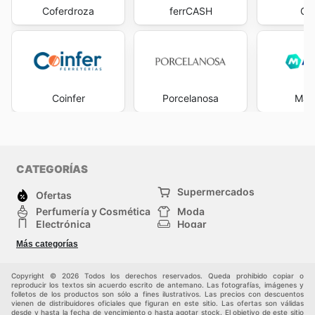
Coferdroza
ferrCASH
Op
Coinfer
Porcelanosa
Man
CATEGORÍAS
Supermercados
Ofertas
Perfumería y Cosmética
Moda
Electrónica
Hogar
Deporte
Bricolaje y jardinería
Más categorías
Juguetes y bebés
Auto y Moto
Mascotas
Otros
Copyright © 2026 Todos los derechos reservados. Queda prohibido copiar o
reproducir los textos sin acuerdo escrito de antemano. Las fotografías, imágenes y
folletos de los productos son sólo a fines ilustrativos. Las precios con descuentos
vienen de distribuidores oficiales que figuran en este sitio. Las ofertas son válidas
desde y hasta la fecha de vencimiento o hasta agotar stock. El objetivo de este sitio