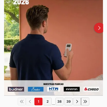
1
2
38
39
...