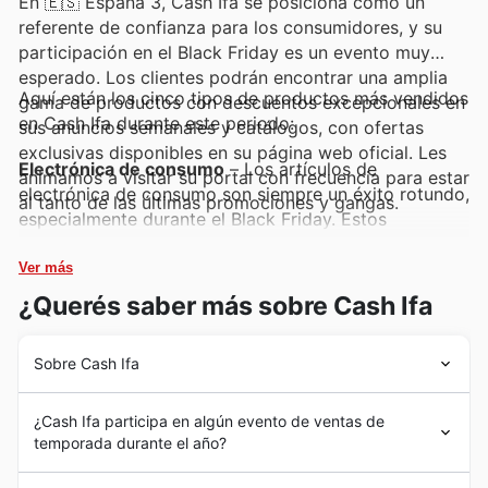
En 🇪🇸 España 3, Cash Ifa se posiciona como un
referente de confianza para los consumidores, y su
participación en el Black Friday es un evento muy
esperado. Los clientes podrán encontrar una amplia
Aquí están los cinco tipos de productos más vendidos
gama de productos con descuentos excepcionales en
en Cash Ifa durante este periodo:
sus anuncios semanales y catálogos, con ofertas
exclusivas disponibles en su página web oficial. Les
Electrónica de consumo
– Los artículos de
animamos a visitar su portal con frecuencia para estar
electrónica de consumo son siempre un éxito rotundo,
al tanto de las últimas promociones y gangas.
especialmente durante el Black Friday. Estos
productos, que incluyen desde televisores hasta
pequeños electrodomésticos, gozan de una gran
Ver más
demanda y Cash Ifa los presenta con atractivos
¿Querés saber más sobre Cash Ifa
descuentos en sus últimas ofertas. Prepárense para
encontrar las mejores gangas en sus anuncios
Sobre Cash Ifa
semanales de Cash Ifa.
Resumen de la Historia de Cash Ifa en España
Electrodomésticos
– Para equipar el hogar, los
¿Cash Ifa participa en algún evento de ventas de
Cash Ifa inicia su andadura en 🇪🇸 España 3 con una
electrodomésticos son una opción prioritaria para
temporada durante el año?
clara vocación de servicio y cercanía al consumidor,
muchos compradores. La variedad y calidad que Cash
estableciéndose como un referente en el sector de los
¡Prepárense para ahorrar en grande! En Cash Ifa 🇪🇸