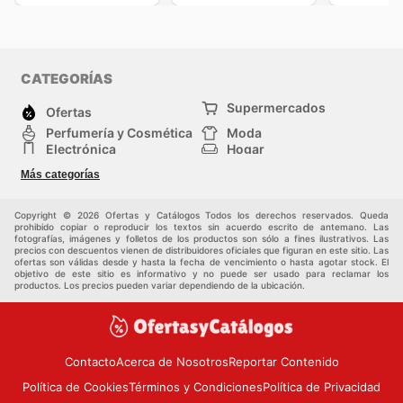
CATEGORÍAS
Supermercados
Ofertas
Perfumería y Cosmética
Moda
Electrónica
Hogar
Deporte
Bricolaje y jardinería
Más categorías
Juguetes y bebés
Auto y Moto
Mascotas
Otros
Copyright © 2026 Ofertas y Catálogos Todos los derechos reservados. Queda
prohibido copiar o reproducir los textos sin acuerdo escrito de antemano. Las
fotografías, imágenes y folletos de los productos son sólo a fines ilustrativos. Las
precios con descuentos vienen de distribuidores oficiales que figuran en este sitio. Las
ofertas son válidas desde y hasta la fecha de vencimiento o hasta agotar stock. El
objetivo de este sitio es informativo y no puede ser usado para reclamar los
productos. Los precios pueden variar dependiendo de la ubicación.
Contacto
Acerca de Nosotros
Reportar Contenido
Política de Cookies
Términos y Condiciones
Política de Privacidad